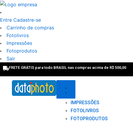
Ir
para
o
Entre
Cadastre-se
conteúdo
Carrinho de compras
Fotolivros
Impressões
Fotoprodutos
Sair
FRETE GRÁTIS para todo BRASIL nas compras acima de R$ 500,00
IMPRESSÕES
FOTOLIVROS
FOTOPRODUTOS