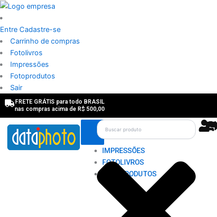
Ir
para
o
Entre
Cadastre-se
conteúdo
Carrinho de compras
Fotolivros
Impressões
Fotoprodutos
Sair
FRETE GRÁTIS para todo BRASIL
nas compras acima de R$ 500,00
Pesquisar
IMPRESSÕES
FOTOLIVROS
FOTOPRODUTOS